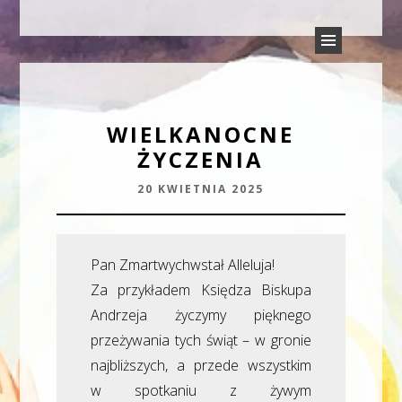
PARAFIA TRÓJCY ŚWIĘTEJ
Parafia Rudyszwałd
W RUDYSZWAŁDZIE
WIELKANOCNE
ŻYCZENIA
20 KWIETNIA 2025
Pan Zmartwychwstał Alleluja!
Za przykładem Księdza Biskupa
Andrzeja życzymy pięknego
przeżywania tych świąt – w gronie
najbliższych, a przede wszystkim
w spotkaniu z żywym