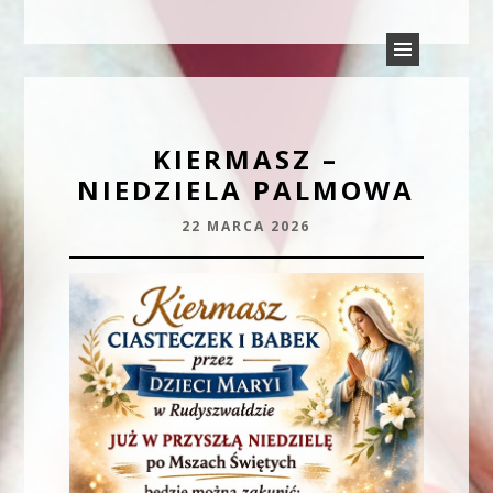
PARAFIA TRÓJCY ŚWIĘTEJ
Parafia Rudyszwałd
W RUDYSZWAŁDZIE
KIERMASZ –
NIEDZIELA PALMOWA
22 MARCA 2026