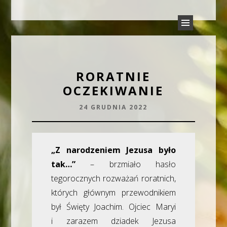
PARAFIA TRÓJCY ŚWIĘTEJ
Parafia Rudyszwałd
W RUDYSZWAŁDZIE
RORATNIE
OCZEKIWANIE
24 GRUDNIA 2022
„Z narodzeniem Jezusa było
tak…”
– brzmiało hasło
tegorocznych rozważań roratnich,
których głównym przewodnikiem
był Święty Joachim. Ojciec Maryi
i zarazem dziadek Jezusa