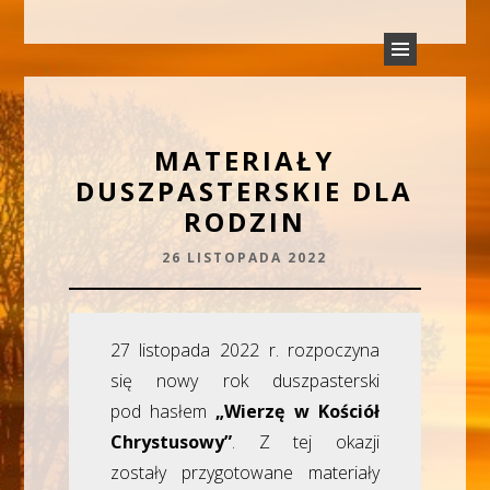
PARAFIA TRÓJCY ŚWIĘTEJ
Parafia Rudyszwałd
W RUDYSZWAŁDZIE
MATERIAŁY
DUSZPASTERSKIE DLA
RODZIN
26 LISTOPADA 2022
27 listopada 2022 r. rozpoczyna
się nowy rok duszpasterski
pod hasłem
„Wierzę w Kościół
Chrystusowy”
. Z tej okazji
zostały przygotowane materiały