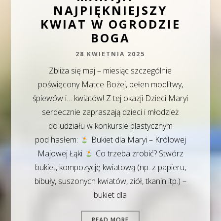
NAJPIĘKNIEJSZY
KWIAT W OGRODZIE
BOGA
28 KWIETNIA 2025
Zbliża się maj – miesiąc szczególnie
poświęcony Matce Bożej, pełen modlitwy,
śpiewów i… kwiatów! Z tej okazji Dzieci Maryi
serdecznie zapraszają dzieci i młodzież
do udziału w konkursie plastycznym
pod hasłem:
Bukiet dla Maryi – Królowej
Majowej Łąki
Co trzeba zrobić? Stwórz
bukiet, kompozycję kwiatową (np. z papieru,
bibuły, suszonych kwiatów, ziół, tkanin itp.) –
bukiet dla
READ MORE