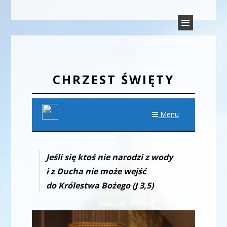
PARAFIA TRÓJCY ŚWIĘTEJ
Parafia Rudyszwałd
W RUDYSZWAŁDZIE
CHRZEST ŚWIĘTY
Menu
Jeśli się ktoś nie narodzi z wody
i z Ducha nie może wejść
do Królestwa Bożego (J 3,5)