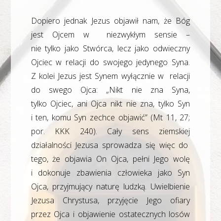
Dopiero jednak Jezus objawił nam, że Bóg
jest Ojcem w niezwykłym sensie –
nie tylko jako Stwórca, lecz jako odwieczny
Ojciec w relacji do swojego jedynego Syna.
Z kolei Jezus jest Synem wyłącznie w relacji
do swego Ojca: „Nikt nie zna Syna,
tylko Ojciec, ani Ojca nikt nie zna, tylko Syn
i ten, komu Syn zechce objawić” (Mt 11, 27;
por. KKK 240). Cały sens ziemskiej
działalności Jezusa sprowadza się więc do
tego, że objawia On Ojca, pełni Jego wolę
i dokonuje zbawienia człowieka jako Syn
Ojca, przyjmujący naturę ludzką. Uwielbienie
Jezusa Chrystusa, przyjęcie Jego ofiary
przez Ojca i objawienie ostatecznych losów