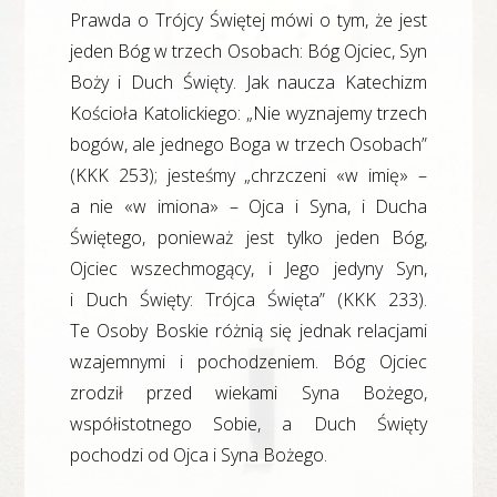
Prawda o Trójcy Świętej mówi o tym, że jest
jeden Bóg w trzech Osobach: Bóg Ojciec, Syn
Boży i Duch Święty. Jak naucza Katechizm
Kościoła Katolickiego: „Nie wyznajemy trzech
bogów, ale jednego Boga w trzech Osobach”
(KKK 253); jesteśmy „chrzczeni «w imię» –
a nie «w imiona» – Ojca i Syna, i Ducha
Świętego, ponieważ jest tylko jeden Bóg,
Ojciec wszechmogący, i Jego jedyny Syn,
i Duch Święty: Trójca Święta” (KKK 233).
Te Osoby Boskie różnią się jednak relacjami
wzajemnymi i pochodzeniem. Bóg Ojciec
zrodził przed wiekami Syna Bożego,
współistotnego Sobie, a Duch Święty
pochodzi od Ojca i Syna Bożego.