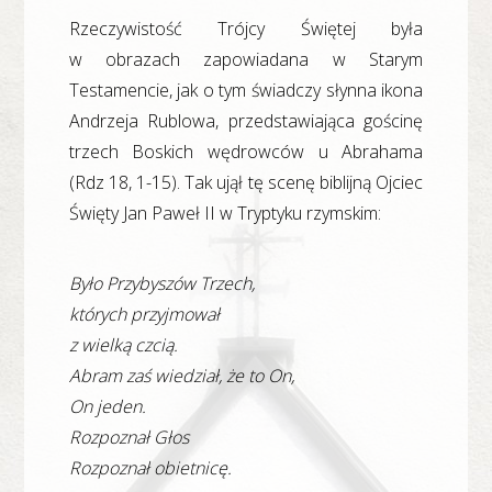
Rzeczywistość Trójcy Świętej była
w obrazach zapowiadana w Starym
Testamencie, jak o tym świadczy słynna ikona
Andrzeja Rublowa, przedstawiająca gościnę
trzech Boskich wędrowców u Abrahama
(Rdz 18, 1-15). Tak ujął tę scenę biblijną Ojciec
Święty Jan Paweł II w Tryptyku rzymskim:
Było Przybyszów Trzech,
których przyjmował
z wielką czcią.
Abram zaś wiedział, że to On,
On jeden.
Rozpoznał Głos
Rozpoznał obietnicę.