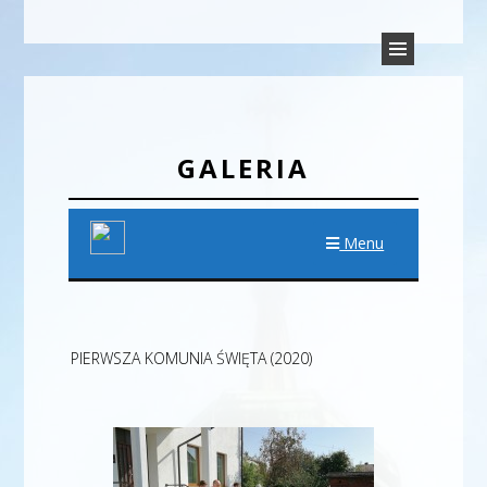
PARAFIA TRÓJCY ŚWIĘTEJ
Parafia Rudyszwałd
W RUDYSZWAŁDZIE
GALERIA
Menu
PIERWSZA KOMUNIA ŚWIĘTA (2020)