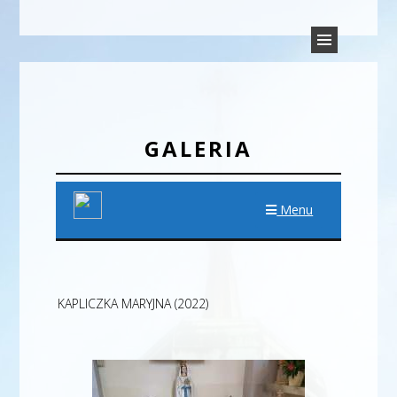
PARAFIA TRÓJCY ŚWIĘTEJ
Parafia Rudyszwałd
W RUDYSZWAŁDZIE
GALERIA
Menu
KAPLICZKA MARYJNA (2022)