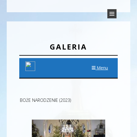
PARAFIA TRÓJCY ŚWIĘTEJ
Parafia Rudyszwałd
W RUDYSZWAŁDZIE
GALERIA
Menu
BOŻE NARODZENIE (2023)